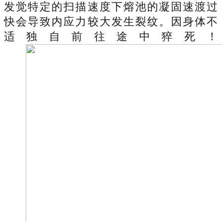
发觉特定的扫描速度下熔池的凝固速渡过
快会导致内应力较大发生裂纹。因身体不
适独自前往途中猝死！