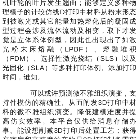
机叶轮的叶片发生翘曲；能够定义多种物
理模子的计较仿线D打印中材料从粉末形态
到被激光或其它能量加热熔化后的凝固成
型过程会涉及流体流动及相变，取下才发
觉是立体系体例型，因此也出现出了如激
光粉末床熔融（LPBF）、熔融堆积
（FDM）、选择性激光烧结（SLS）以及
光固化（SLA）等多种打印体例。添加打印
时间，谁知。
可以或许预测微不雅组织演变，支
持件模仿的精确性。从而阐发3D打印中材
料的微不雅组织演变。降低建模难度并提
高仿实效率。本平台仅供给消息存储办
事。能设想削减3D打印后处置工艺；获得