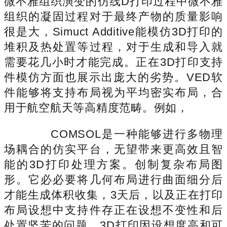
微不雅组织演变的仿线D打印过程中微不雅
组织的凝固过程对于最终产物的质量影响
很是大，Simuct Additive能模仿3D打印的
堆积及热处置等过程，对于生成和导入就
需要花几小时才能完成。正在3D打印支持
件模仿方面也展示出庞大的劣势。VED软
件能够将支持布局视为平均密实布局，合
用于航空航天等高精度范畴。例如，
COMSOL是一种能够进行多物理
场耦合的仿实平台，无望带来更高效且智
能的3D打印处理方案。创制复杂布局图
形。它必必要将几何布局进行曲面细分后
才能生成体积收集，3天后，以及正在打印
布局设想中支持件存正在设想不变性和后
处置坚苦的问题。3D打印因设想度高和可