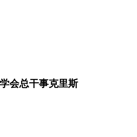
程学会总干事克里斯