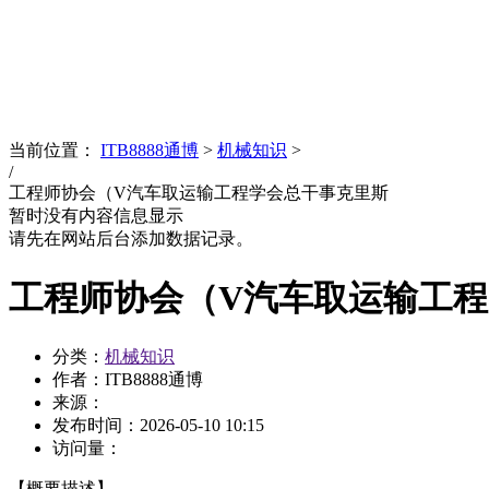
News
文化品牌
当前位置：
ITB8888通博
>
机械知识
>
/
工程师协会（V汽车取运输工程学会总干事克里斯
暂时没有内容信息显示
请先在网站后台添加数据记录。
工程师协会（V汽车取运输工
分类：
机械知识
作者：ITB8888通博
来源：
发布时间：
2026-05-10 10:15
访问量：
【概要描述】