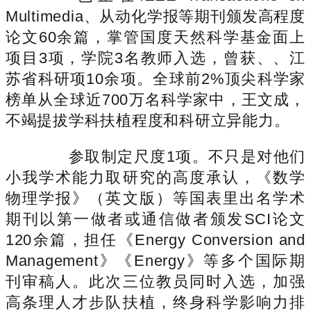
Multimedia、从动化学报等期刊颁发高程度
论文60余篇，掌管国度天然科学基金面上
项目3项，学院3名教师入选，曾获、、江
苏省科研项10余项。全球前2%顶尖科学家
榜单从全球近700万名科学家中，王文成，
不竭提拔学科扶植程度和科研立异能力。
参取制定尺度1项。不只是对他们
小我学术能力取研究的高度承认，《数学
物理学报》（英文版）等国表里出名学术
期刊以第一做者或通信做者颁发SCI论文
120余篇，担任《Energy Conversion and
Management》《Energy》等多个国际期
刊审稿人。此次三位教员同时入选，加强
高条理人才步队扶植，终身科学影响力排