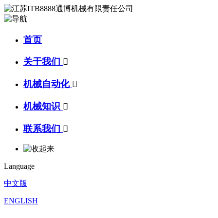
首页
关于我们

机械自动化

机械知识

联系我们

Language
中文版
ENGLISH