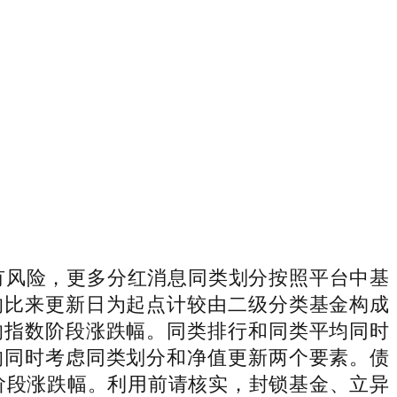
风险，更多分红消息同类划分按照平台中基
的比来更新日为起点计较由二级分类基金构成
的指数阶段涨跌幅。同类排行和同类平均同时
均同时考虑同类划分和净值更新两个要素。债
阶段涨跌幅。利用前请核实，封锁基金、立异