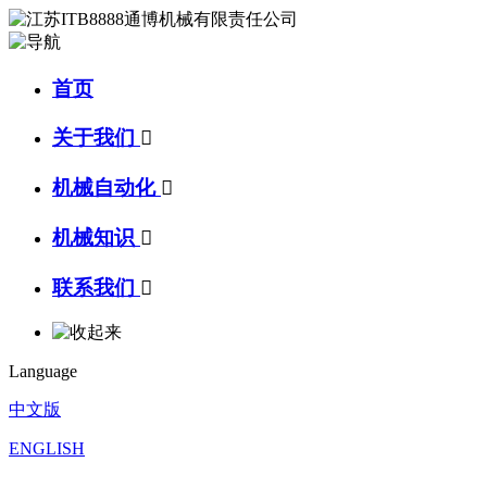
首页
关于我们

机械自动化

机械知识

联系我们

Language
中文版
ENGLISH