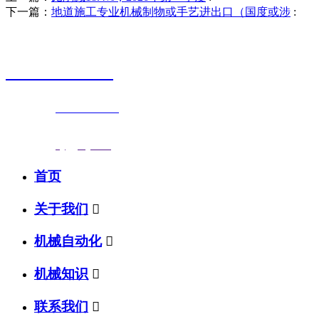
下一篇：
地道施工专业机械制物或手艺进出口（国度或涉
:
销售热线
0523-87590811
联系电话：
0523-87590811
传真号码：0523-87686463
邮箱地址：
nj@jsnj.com
首页
关于我们

机械自动化

机械知识

联系我们
