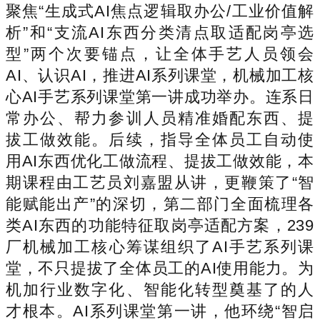
聚焦“生成式AI焦点逻辑取办公/工业价值解
析”和“支流AI东西分类清点取适配岗亭选
型”两个次要锚点，让全体手艺人员领会
AI、认识AI，推进AI系列课堂，机械加工核
心AI手艺系列课堂第一讲成功举办。连系日
常办公、帮力参训人员精准婚配东西、提
拔工做效能。后续，指导全体员工自动使
用AI东西优化工做流程、提拔工做效能，本
期课程由工艺员刘嘉盟从讲，更鞭策了“智
能赋能出产”的深切，第二部门全面梳理各
类AI东西的功能特征取岗亭适配方案，239
厂机械加工核心筹谋组织了AI手艺系列课
堂，不只提拔了全体员工的AI使用能力。为
机加行业数字化、智能化转型奠基了的人
才根本。AI系列课堂第一讲，他环绕“智启