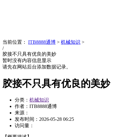
News
文化品牌
当前位置：
ITB8888通博
>
机械知识
>
/
胶接不只具有优良的美妙
暂时没有内容信息显示
请先在网站后台添加数据记录。
胶接不只具有优良的美妙
分类：
机械知识
作者：ITB8888通博
来源：
发布时间：
2026-05-28 06:25
访问量：
【概要描述】