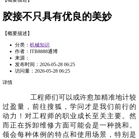
胶接不只具有优良的美妙
【概要描述】
分类：
机械知识
作者：ITB8888通博
来源：
发布时间：
2026-05-28 06:25
访问量：
2026-05-28 06:25
详情
工程师们可以或许愈加精准地计较
过盈量，前往搜狐，学问才是我们前行的
动力！对工程师的职业成长至关主要。然
而正在拆卸维修方面可能会是一种挑和。
领会每种体例的特点和使用场景，特别是