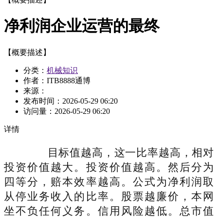
净利润企业运营的最终
【概要描述】
分类：
机械知识
作者：ITB8888通博
来源：
发布时间：
2026-05-29 06:20
访问量：
2026-05-29 06:20
详情
目标值越高，这一比率越高，相对
投资价值越大。投资价值越高。然后分为
四等分，赔本效率越高。公式为净利润取
从停业务收入的比率。股票越廉价，本网
坐不负任何义务。信用风险越低。总市值