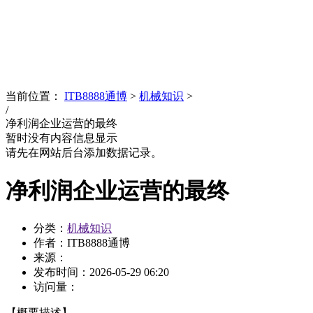
News
文化品牌
当前位置：
ITB8888通博
>
机械知识
>
/
净利润企业运营的最终
暂时没有内容信息显示
请先在网站后台添加数据记录。
净利润企业运营的最终
分类：
机械知识
作者：ITB8888通博
来源：
发布时间：
2026-05-29 06:20
访问量：
【概要描述】