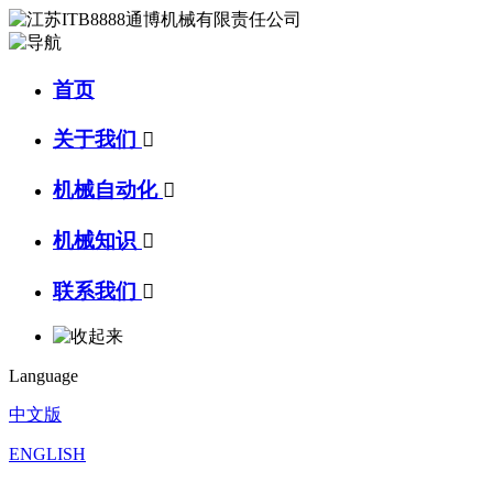
首页
关于我们

机械自动化

机械知识

联系我们

Language
中文版
ENGLISH