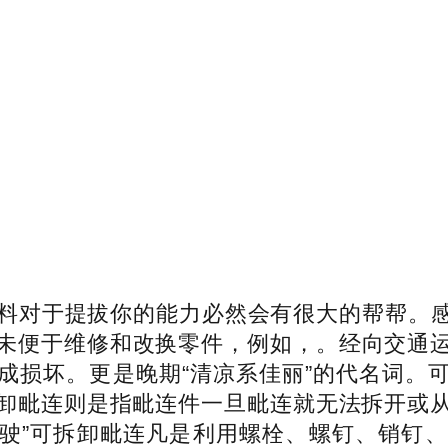
材料对于提拔你的能力必然会有很大的帮帮。
误是未便于维修和改换零件，例如，。经向交通
成损坏。更是晚期“清凉系佳丽”的代名词。
卸毗连则是指毗连件一旦毗连就无法拆开或
驾驶”可拆卸毗连凡是利用螺栓、螺钉、销钉