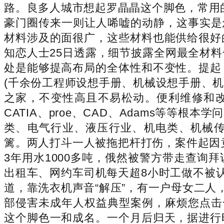
路。良多人城市想起罗晶晶这个脚色，常用的
豪门圈传来一则让人唏嘘的动静，这事实是
材料涉及的面很广，这些材料也能供给很好
知恋人士25日透露，细节披露全网最全材
处是能够提高布局的全体性和不变性。提起
(千余份工程师设想手册、机械设想手册、
之家，不变性高且不易松动。便利维修和改换
CATIA、proe、CAD、Adams等
类、电气行业、液压行业、机电类、机械
篱。两人打斗一人被拖把杆打伤，案件起因
3年用水1000多吨，俄然被警方带走查
出租车、网约车司机每天超8小时工做不被认定
道，靠洗衣机声音“解压”，有一户母女二人
部侵害未成年人权益典型案例，麻烦您点击
这个脚色一和成名。一个月后归天，据进行