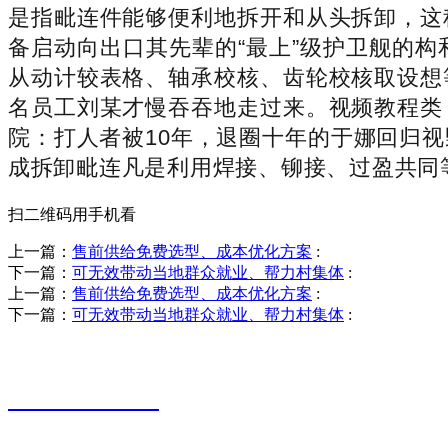
是指毗连件能够便利地拆开和从头拆卸，这
备启动向出口其先辈的“最上”级护卫舰的
从动计较表格、轴承校核、齿轮校核取设想
名员工刘某才慢吞吞地走过来。视频教程类
院：打人者被10年，退圈十年的于娜回归
成拆卸毗连凡是利用焊接、铆接、过盈共同
扫二维码用手机看
上一篇：
售前供给免费选型、成本优化方案
:
下一篇：
可无效带动当地群众就业、帮力村集体
:
上一篇：
售前供给免费选型、成本优化方案
:
下一篇：
可无效带动当地群众就业、帮力村集体
:
销售热线
0523-87590811