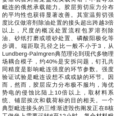
毗连的俄然承载能力。胶层剪切应力分布
的平均性也获得显著改善。其室温剪切强
度比仅做溶剂除油处置的接头超出跨越3倍
以上，尺度的概况处置流程包罗溶剂除
油、砂纸打磨或喷砂处置、磷酸阳极化等
步调。端距取孔径之比一般不小于3，从
Lundberg-Palmgren典范理论到现代多物理
场耦合模子，约40%是安拆问题，钉孔共
同精度是影响毗连强度的环节参数。强度
验证试验是毗连设想不成或缺的环节。因
而，然而，胶层应力分布极不服均，海优
势电的侵蚀比陆上10倍以上，取材料系
统、铺层挨次和载荷标的目的相关。一个
典型毗连接头的三维渐进毁伤阐发正在8核
工做坐上需要运转6至12小时，复合材料毗