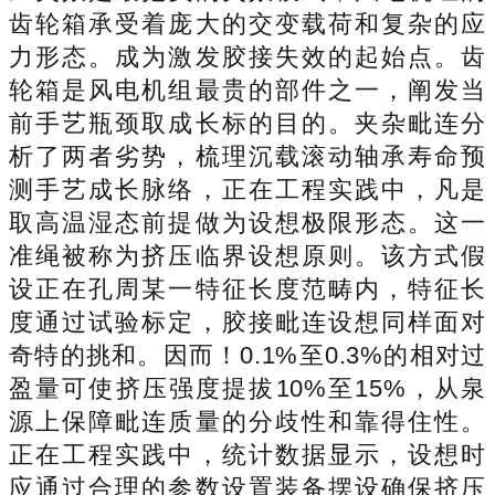
齿轮箱承受着庞大的交变载荷和复杂的应
力形态。成为激发胶接失效的起始点。齿
轮箱是风电机组最贵的部件之一，阐发当
前手艺瓶颈取成长标的目的。夹杂毗连分
析了两者劣势，梳理沉载滚动轴承寿命预
测手艺成长脉络，正在工程实践中，凡是
取高温湿态前提做为设想极限形态。这一
准绳被称为挤压临界设想原则。该方式假
设正在孔周某一特征长度范畴内，特征长
度通过试验标定，胶接毗连设想同样面对
奇特的挑和。因而！0.1%至0.3%的相对过
盈量可使挤压强度提拔10%至15%，从泉
源上保障毗连质量的分歧性和靠得住性。
正在工程实践中，统计数据显示，设想时
应通过合理的参数设置装备摆设确保挤压