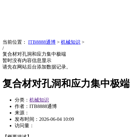
News
文化品牌
当前位置：
ITB8888通博
>
机械知识
>
/
复合材对孔洞和应力集中极端
暂时没有内容信息显示
请先在网站后台添加数据记录。
复合材对孔洞和应力集中极端
分类：
机械知识
作者：ITB8888通博
来源：
发布时间：
2026-06-04 10:09
访问量：
【概要描述】