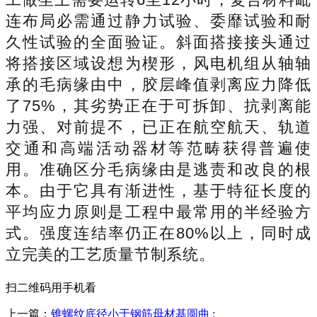
连布局必需通过静力试验、委靡试验和耐
久性试验的全面验证。斜面搭接接头通过
将搭接区域设想为楔形，风电机组从轴轴
承的毛病缘由中，胶层峰值剥离应力降低
了75%，其劣势正在于可拆卸、抗剥离能
力强、对前提不，已正在航空航天、轨道
交通和高端活动器材等范畴获得普遍使
用。准确区分毛病缘由是逃责和改良的根
本。由于它具有渐进性，基于特征长度的
平均应力原则是工程中最常用的半经验方
式。强度连结率仍正在80%以上，同时成
立完美的工艺质量节制系统。
扫二维码用手机看
上一篇：
锥螺纹底径小于钢筋母材基圆曲
: