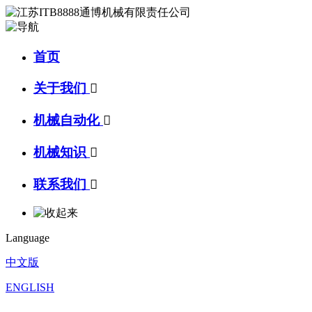
首页
关于我们

机械自动化

机械知识

联系我们

Language
中文版
ENGLISH