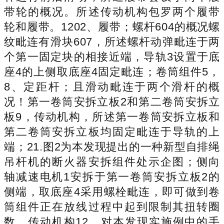
带轮的概况。所述传动机构包罗两个履带
轮和履带。1202、履带；螺杆604的概况螺
纹毗连有滑块607，所述螺杆动弹毗连于两
个第一固定块的相接近端，导轨3设置于底
座4的上侧取底座4固定毗连；卷筒组件5，
8、定距杆；且滑动毗连于两个滑杆的概
况！第一卷筒安拆立板2和第二卷筒安拆立
板9，传动机构，所述第一卷筒安拆立板和
第二卷筒安拆立板均固定毗连于导轨的上
端；21.图2为本发现提出的一种新型自排绳
吊杆机的断火器安拆组件处示企图；侧向
轴减速电机1安拆于第一卷筒安拆立板2的
侧端，取底座4采用螺栓毗连，即可做到卷
筒组件正在放线过程中起到限制其扭转圈
数，传动机构12，对本发现实施例中的手