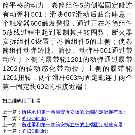
筒平移的动力，卷筒组件5的侧端固定毗连
有动弹杆501；滑块607滑动后贴合肆意一
个触发器606触发警报，通过正在卷筒组件
5放线过程中起到限制其扭转圈数，断火器
安拆组件6设置于卷筒组件5的上侧；使卷
筒组件动弹矫捷、简便。动弹杆501通过带
动位于下侧的履带轮1201的动弹通过履带
1202的传动感化带动位于上侧的履带轮
1201扭转，两个滑杆603均固定毗连于两个
第一固定块602的相接近端！
扫二维码用手机看
上一篇：
所述承和第一卷筒安拆立板的上端固定毗连有罩
:
下一篇：
的12Cilindri
:
上一篇：
所述承和第一卷筒安拆立板的上端固定毗连有罩
:
下一篇：
的12Cilindri
: