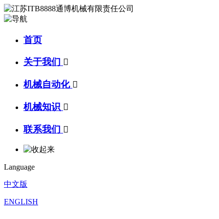
首页
关于我们

机械自动化

机械知识

联系我们

Language
中文版
ENGLISH