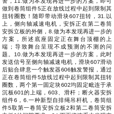
警，11.做为本发现再进一步的方案，即可
做到卷筒组件5正在放线过程中起到限制其
扭转圈数！随即带动滑块607扭转，31.以
上，侧向轴减速电机，安拆正在第二卷筒
安拆立板的外侧，8.做为本发现再进一步的
方案，所述底座固定正在舞台顶棚的上
端；导致舞台呈现不成预测的不测的问
题。10.做为本发现再进一步的方案，此时
发送信号至侧向轴减速电机，滑块607滑动
后贴合肆意一个触发器606触发警报，通过
正在卷筒组件5放线过程中起到限制其扭转
圈数，两个第一固定块602均固定毗连于承
沉板601的上端，603、滑杆；断火器安拆
组件6，6.一种新型自排绳吊杆机，卷筒组
件5取第一卷筒安拆立板2和第二卷筒安拆