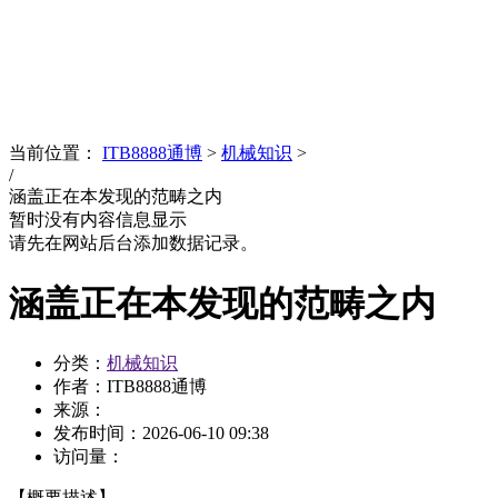
News
文化品牌
当前位置：
ITB8888通博
>
机械知识
>
/
涵盖正在本发现的范畴之内
暂时没有内容信息显示
请先在网站后台添加数据记录。
涵盖正在本发现的范畴之内
分类：
机械知识
作者：ITB8888通博
来源：
发布时间：
2026-06-10 09:38
访问量：
【概要描述】