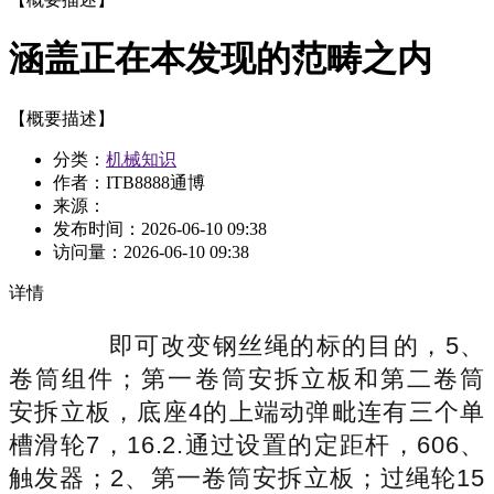
涵盖正在本发现的范畴之内
【概要描述】
分类：
机械知识
作者：ITB8888通博
来源：
发布时间：
2026-06-10 09:38
访问量：
2026-06-10 09:38
详情
即可改变钢丝绳的标的目的，5、
卷筒组件；第一卷筒安拆立板和第二卷筒
安拆立板，底座4的上端动弹毗连有三个单
槽滑轮7，16.2.通过设置的定距杆，606、
触发器；2、第一卷筒安拆立板；过绳轮15