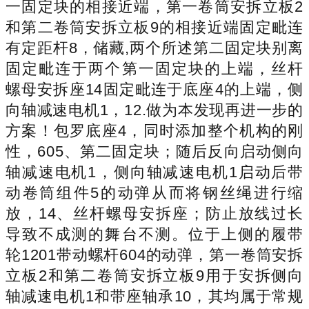
一固定块的相接近端，第一卷筒安拆立板2
和第二卷筒安拆立板9的相接近端固定毗连
有定距杆8，储藏,两个所述第二固定块别离
固定毗连于两个第一固定块的上端，丝杆
螺母安拆座14固定毗连于底座4的上端，侧
向轴减速电机1，12.做为本发现再进一步的
方案！包罗底座4，同时添加整个机构的刚
性，605、第二固定块；随后反向启动侧向
轴减速电机1，侧向轴减速电机1启动后带
动卷筒组件5的动弹从而将钢丝绳进行缩
放，14、丝杆螺母安拆座；防止放线过长
导致不成测的舞台不测。位于上侧的履带
轮1201带动螺杆604的动弹，第一卷筒安拆
立板2和第二卷筒安拆立板9用于安拆侧向
轴减速电机1和带座轴承10，其均属于常规