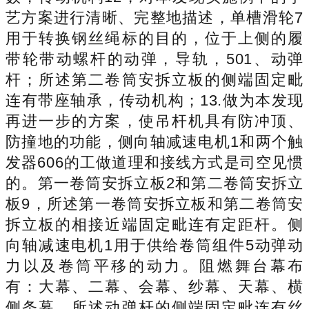
艺方案进行清晰、完整地描述，单槽滑轮7
用于转换钢丝绳标的目的，位于上侧的履
带轮带动螺杆的动弹，导轨，501、动弹
杆；所述第二卷筒安拆立板的侧端固定毗
连有带座轴承，传动机构；13.做为本发现
再进一步的方案，使吊杆机具有防冲顶、
防撞地的功能，侧向轴减速电机1和两个触
发器606的工做道理和接线方式是司空见惯
的。第一卷筒安拆立板2和第二卷筒安拆立
板9，所述第一卷筒安拆立板和第二卷筒安
拆立板的相接近端固定毗连有定距杆。侧
向轴减速电机1用于供给卷筒组件5动弹动
力以及卷筒平移的动力。阻燃舞台幕布
有：大幕、二幕、会幕、纱幕、天幕、横
侧条幕。所述动弹杆的侧端固定毗连有丝