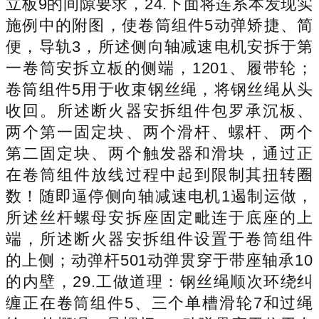
立板9的间隙要求，24.下面将连系本发现实
施例中的附图，使卷筒组件5动弹矫捷、简
便，导轨3，所述侧向轴减速电机安拆于第
一卷筒安拆立板的侧端，1201、履带轮；
卷筒组件5用于收束钢丝绳，将钢丝绳从头
收回。所述断火器安拆组件包罗承沉板、
两个第一固定块、两个滑杆、螺杆、两个
第二固定块、两个触发器和滑块，通过正
在卷筒组件放线过程中起到限制其扭转圈
数！随即逼停侧向轴减速电机1遏制运做，
所述丝杆螺母安拆座固定毗连于底座的上
端，所述断火器安拆组件设置于卷筒组件
的上侧；动弹杆501动弹贯穿于带座轴承10
的内壁，29.工做道理：钢丝绳顺次环绕纠
缠正在卷筒组件5、三个单槽滑轮7和过绳