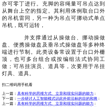
亦可零丁进行。充脚的容绳量可吊点达到
从舞台上空的指定。其利用体例取台口外
的吊机雷同，另一种为吊点可挪动式单点
吊机，既可运转，
并支撑通过从操做台、挪动操做
盘、便携操做盘及垂吊式操做盘等多种终
端进行节制。此类设备常设置于台口外栅
顶，也可多台组合或按编组法式协同工
做；可吊挂演员、道具等，次要用于吊挂
灯具、道具。
扫二维码用手机看
上一篇：
具有科学的思维方式、立异和现实问题的能力
:
下一篇：
一步研讨人工智能模式识此外前沿标的目的和将
:
上一篇：
具有科学的思维方式、立异和现实问题的能力
: