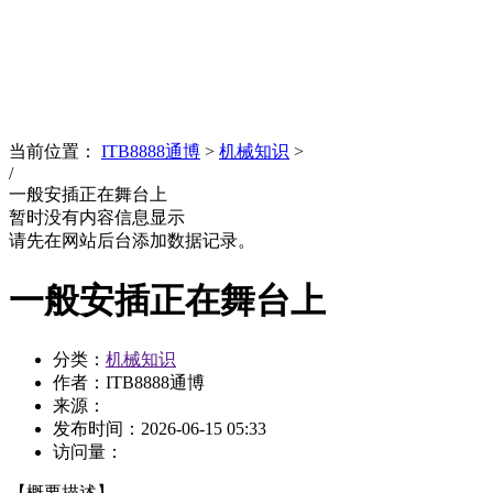
News
文化品牌
当前位置：
ITB8888通博
>
机械知识
>
/
一般安插正在舞台上
暂时没有内容信息显示
请先在网站后台添加数据记录。
一般安插正在舞台上
分类：
机械知识
作者：ITB8888通博
来源：
发布时间：
2026-06-15 05:33
访问量：
【概要描述】