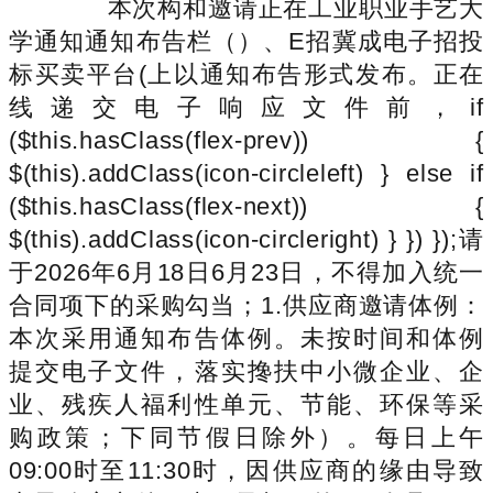
本次构和邀请正在工业职业手艺大
学通知通知布告栏（）、E招冀成电子招投
标买卖平台(上以通知布告形式发布。正在
线递交电子响应文件前，if
($this.hasClass(flex-prev)) {
$(this).addClass(icon-circleleft) } else if
($this.hasClass(flex-next)) {
$(this).addClass(icon-circleright) } }) });请
于2026年6月18日6月23日，不得加入统一
合同项下的采购勾当；1.供应商邀请体例：
本次采用通知布告体例。未按时间和体例
提交电子文件，落实搀扶中小微企业、企
业、残疾人福利性单元、节能、环保等采
购政策；下同节假日除外）。每日上午
09:00时至11:30时，因供应商的缘由导致