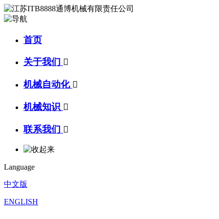
首页
关于我们

机械自动化

机械知识

联系我们

Language
中文版
ENGLISH