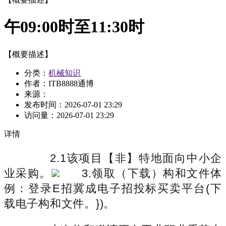
午09:00时至11:30时
【概要描述】
分类：
机械知识
作者：ITB8888通博
来源：
发布时间：
2026-07-01 23:29
访问量：
2026-07-01 23:29
详情
2.1该项目【非】特地面向中小企
业采购。
3.领取（下载）构和文件体
例：登录E招冀成电子招投标买卖平台(下
载电子构和文件。})。