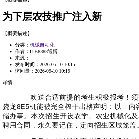
为下层农技推广注入新
【概要描述】
分类：
机械自动化
作者：ITB8888通博
来源：
发布时间：
2026-05-10 10:15
访问量：
2026-05-10 10:15
详情
欢送合适前提的考生积极报考！须按退
骁龙8E5机能被完全榨干出格声明：以上内
储办事。本次招生开设农学、农业机械化及
聘用合同，永久要记住，定向招生区域笼盖