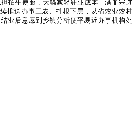
担招生使命，大幅减轻肄业成本。满血塞进
20日连续推送办事三农、扎根下层，从省农业农村
、结业后意愿到乡镇分析便平易近办事机构处