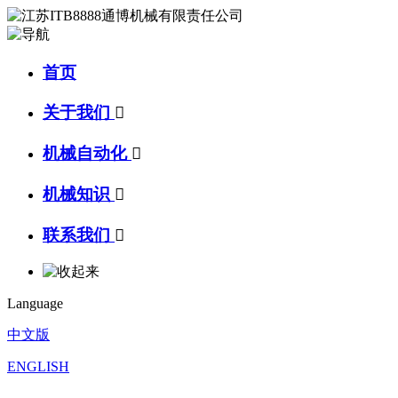
首页
关于我们

机械自动化

机械知识

联系我们

Language
中文版
ENGLISH