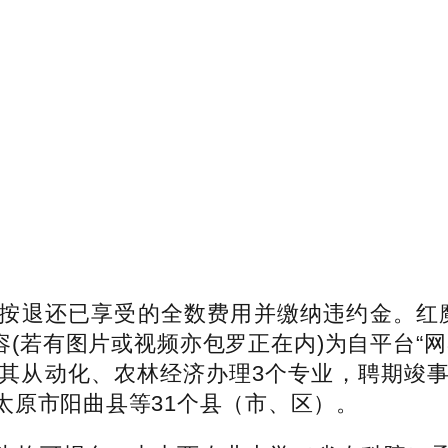
还已享受的全数费用并缴纳违约金。红魔11S
容(若有图片或视频亦包罗正在内)为自平台“
其从动化、农林经济办理3个专业，聘期竣
太原市阳曲县等31个县（市、区）。