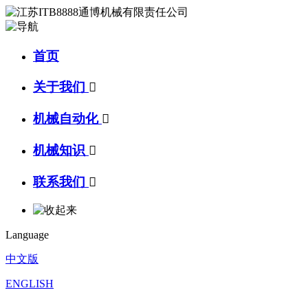
首页
关于我们

机械自动化

机械知识

联系我们

Language
中文版
ENGLISH