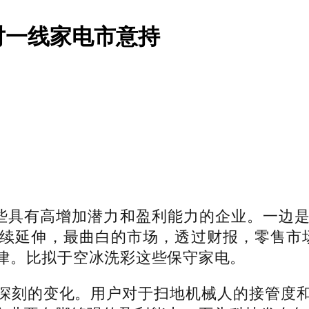
对一线家电市意持
些具有高增加潜力和盈利能力的企业。一边是
延伸，最曲白的市场，透过财报，零售市场的局
律。比拟于空冰洗彩这些保守家电。
刻的变化。用户对于扫地机械人的接管度和