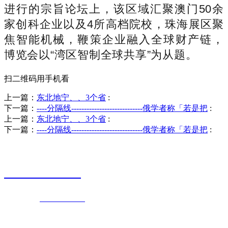
进行的宗旨论坛上，该区域汇聚澳门50余
家创科企业以及4所高档院校，珠海展区聚
焦智能机械，鞭策企业融入全球财产链，
博览会以“湾区智制全球共享”为从题。
扫二维码用手机看
上一篇：
东北地宁、、3个省
:
下一篇：
----分隔线----------------------------俄学者称「若是把
:
上一篇：
东北地宁、、3个省
:
下一篇：
----分隔线----------------------------俄学者称「若是把
:
销售热线
0523-87590811
联系电话：
0523-87590811
传真号码：0523-87686463
邮箱地址：
nj@jsnj.com