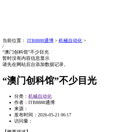
News
文化品牌
当前位置：
ITB8888通博
>
机械自动化
>
/
“澳门创科馆”不少目光
暂时没有内容信息显示
请先在网站后台添加数据记录。
“澳门创科馆”不少目光
分类：
机械自动化
作者：ITB8888通博
来源：
发布时间：
2026-05-21 06:17
访问量：
【概要描述】