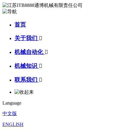
首页
关于我们

机械自动化

机械知识

联系我们

Language
中文版
ENGLISH