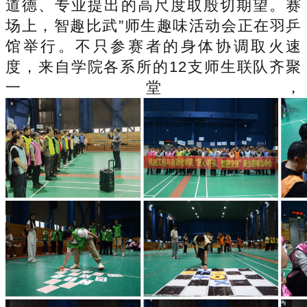
道德、专业提出的高尺度取殷切期望。赛
场上，智趣比武”师生趣味活动会正在羽乒
馆举行。不只参赛者的身体协调取火速
度，来自学院各系所的12支师生联队齐聚
一堂，