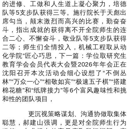
的进修、工做和人生道上凝心聚力，培德
队等5支步队获得三等。施行院长于天彪出
席勾当，颠末激烈而高兴的比赛，勤奋奋
斗，指出成就的获得离不开全院师生的连
合二心、不懈奋斗，敬业队等5支步队获得
二等；师生们全情投入，机械工程取从动
化学院“匠心巧思，下一篇：学位取研究生
教育学会会员代表大会暨2026年年会正在
沈阳召开本次活动会细心设想了“不倒丛
林”“万众一心”“相敬如宾”“极速五子棋”“搭建
棉花糖”和“纸牌接力”等6个富风趣味性和挑
和性的团队项目，
更沉视策略谋划、沟通协做取集体
聪慧，郝建山强调，更是对全院师生行为