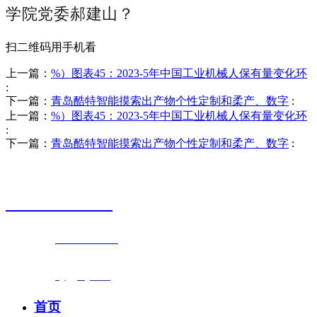
学院党委郝建山？
扫二维码用手机看
上一篇：
%）图表45：2023-5年中国工业机械人保有量变化环
:
下一篇：
青岛酷特智能摸索出产物个性定制和柔产、数字
:
上一篇：
%）图表45：2023-5年中国工业机械人保有量变化环
:
下一篇：
青岛酷特智能摸索出产物个性定制和柔产、数字
:
销售热线
0523-87590811
联系电话：
0523-87590811
传真号码：0523-87686463
邮箱地址：
nj@jsnj.com
首页