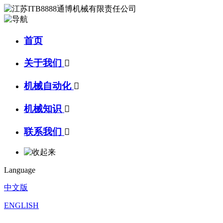
首页
关于我们

机械自动化

机械知识

联系我们

Language
中文版
ENGLISH