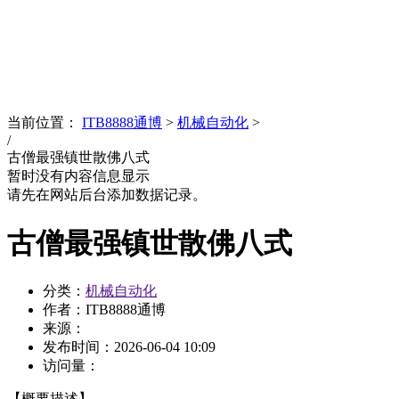
News
文化品牌
当前位置：
ITB8888通博
>
机械自动化
>
/
古僧最强镇世散佛八式
暂时没有内容信息显示
请先在网站后台添加数据记录。
古僧最强镇世散佛八式
分类：
机械自动化
作者：ITB8888通博
来源：
发布时间：
2026-06-04 10:09
访问量：
【概要描述】