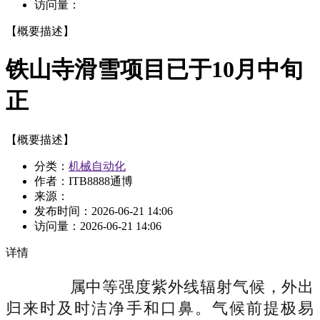
访问量：
【概要描述】
铁山寺滑雪项目已于10月中旬
正
【概要描述】
分类：
机械自动化
作者：ITB8888通博
来源：
发布时间：
2026-06-21 14:06
访问量：
2026-06-21 14:06
详情
属中等强度紫外线辐射气候，外出
归来时及时洁净手和口鼻。气候前提极易