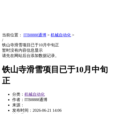
News
文化品牌
当前位置：
ITB8888通博
>
机械自动化
>
/
铁山寺滑雪项目已于10月中旬正
暂时没有内容信息显示
请先在网站后台添加数据记录。
铁山寺滑雪项目已于10月中旬
正
分类：
机械自动化
作者：ITB8888通博
来源：
发布时间：
2026-06-21 14:06