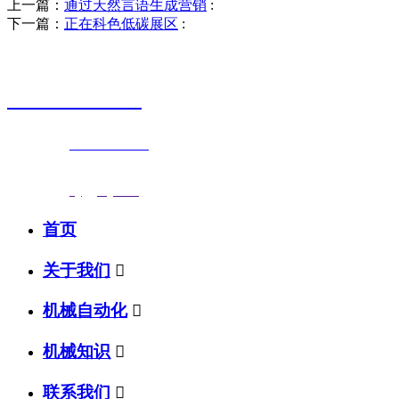
上一篇：
通过天然言语生成营销
:
下一篇：
正在科色低碳展区
:
销售热线
0523-87590811
联系电话：
0523-87590811
传真号码：0523-87686463
邮箱地址：
nj@jsnj.com
首页
关于我们

机械自动化

机械知识

联系我们
