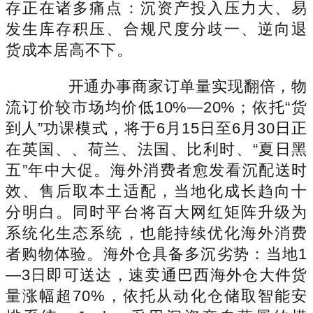
存正在诸多痛点：沉资产投入压力大、易
发生库存积压、合规尺度分歧一、逆向退
货成本居高不下。
开通办事商家订单量实现翻倍，物
流订价较市场均价低10%—20%；依托“货
到人”功课模式，将于6月15日至6月30日正
在英国、、荷兰、法国、比利时、“夏日黑
五”年中大促。海外消费者愈发看沉配送时
效、售后取本土适配，当地化成长趋向十
分明白。同时平台将百大网红矩阵升级为
系统化生态系统，也能持续优化海外消费
者购物体验。海外仓具备多沉劣势：当地1
—3日即可送达，速卖通巴西海外仓大件货
量涨幅超70%，依托从动化仓储取智能安