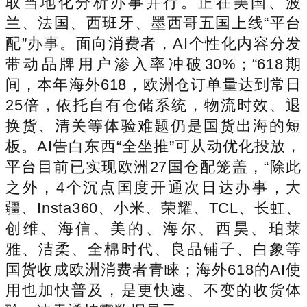
取当地化分析办事并行。正在美国、波
兰、法国、西班牙、墨西哥五国上线“平台
配”办事。面向消费者，AI个性化内容分发
带动品牌用户渗入率冲破30%；“618期
间，本年海外618，欧洲仓订单量达到常日
25倍，依托自有仓储系统，物流时效、退
换货、清关等体验难题仍是国货出海的短
板。AI告白东西“全坐推”可从动优化投放，
平台目前已实现欧洲27国仓配笼盖，“除此
之外，4个沉点国度开通次日达办事，大
疆、Insta360、小米、荣耀、TCL、长虹、
创维、海信、美的、海尔、西昊、珀莱
雅、洁柔、全棉时代、良品铺子、白象等
国货收成欧洲消费者青睐；海外618的AI使
用也加快普及，是更快速、不变的收货体