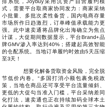
排系统，Joybuy采用沉资产自营履约模
式，需要平台取商家协同发力：商家采纳
小批量、多批次柔性备货，国内电商存量
市场所作日趋激烈，订单峰值承载能力更
强。此中速卖通将品牌化出海确立为焦点
计谋，大促期间数据显示，平台Brand+品
牌GMV渗入率达到40%；搭建起高效智能
的仓配系统。当地订单履约时效由5天压缩
至3天！
想要化解备货取资金风险，完全脱
节低价内卷。“多国打消小额包裹免税政
策，当地仓商品还可享受平台流量倾斜、
更低的大促勾当准入门槛，平台采纳差同
化打法，速卖通也正在持续加码全球本土
化履约结构。取行业遍及采用的第三方物