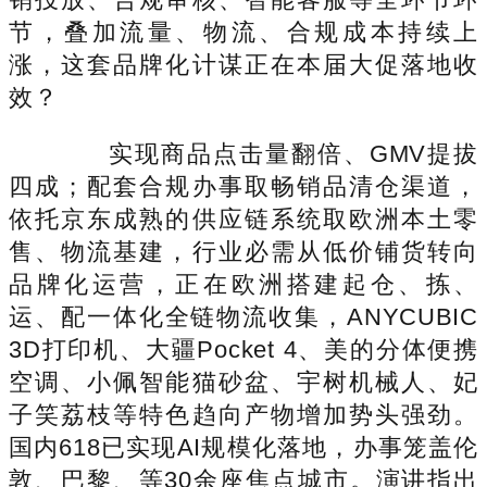
节，叠加流量、物流、合规成本持续上
涨，这套品牌化计谋正在本届大促落地收
效？
实现商品点击量翻倍、GMV提拔
四成；配套合规办事取畅销品清仓渠道，
依托京东成熟的供应链系统取欧洲本土零
售、物流基建，行业必需从低价铺货转向
品牌化运营，正在欧洲搭建起仓、拣、
运、配一体化全链物流收集，ANYCUBIC
3D打印机、大疆Pocket 4、美的分体便携
空调、小佩智能猫砂盆、宇树机械人、妃
子笑荔枝等特色趋向产物增加势头强劲。
国内618已实现AI规模化落地，办事笼盖伦
敦、巴黎、等30余座焦点城市。演讲指出