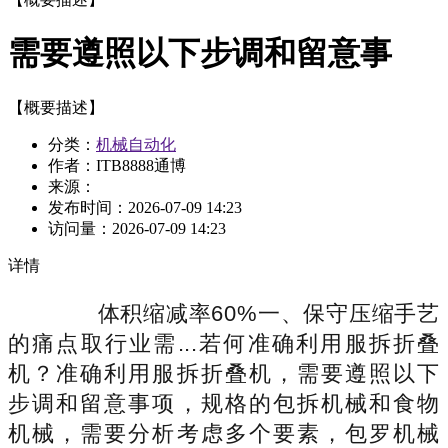
需要遵照以下步调和留意事
【概要描述】
分类：
机械自动化
作者：ITB8888通博
来源：
发布时间：
2026-07-09 14:23
访问量：
2026-07-09 14:23
详情
体积缩减率60%一、保守压缩手艺
的痛点取行业需...若何准确利用服拆折叠
机？准确利用服拆折叠机，需要遵照以下
步调和留意事项，规格的包拆机械和食物
机械，需要分析考虑多个要素，包罗机械