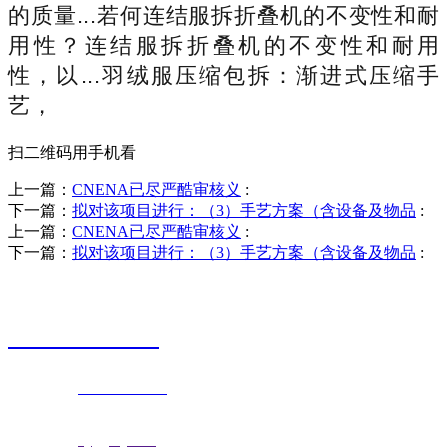
的质量...若何连结服拆折叠机的不变性和耐
用性？连结服拆折叠机的不变性和耐用
性，以...羽绒服压缩包拆：渐进式压缩手
艺，
扫二维码用手机看
上一篇：
CNENA已尽严酷审核义
:
下一篇：
拟对该项目进行：（3）手艺方案（含设备及物品
:
上一篇：
CNENA已尽严酷审核义
:
下一篇：
拟对该项目进行：（3）手艺方案（含设备及物品
:
销售热线
0523-87590811
联系电话：
0523-87590811
传真号码：0523-87686463
邮箱地址：
nj@jsnj.com