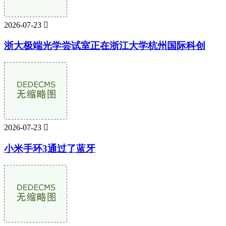
2026-07-23

浙大极端光学尝试室正在浙江大学杭州国际科创
2026-07-23

小米手环3通过了蓝牙