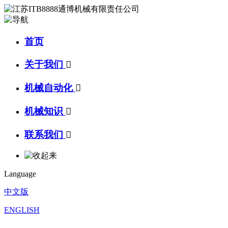
首页
关于我们

机械自动化

机械知识

联系我们

Language
中文版
ENGLISH