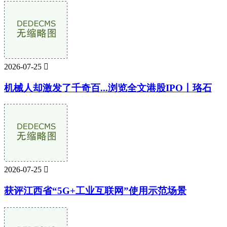
2026-07-25

机械人却激发了千奇百...浏览全文港股IPO丨珞石
2026-07-25

获评江西省“5G+工业互联网”使用示范场景