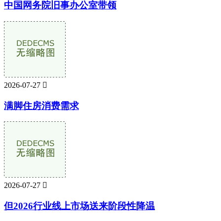
中国网务院旧事办公室带领
2026-07-27

满脚住房消费需求
2026-07-27

但2026行业线上市场送来阶段性降温