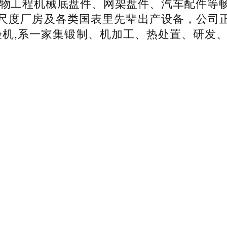
物工程机械底盘件、网架盘件、汽车配件等畅
化尺度厂房及各类国表里先辈出产设备，公司
验机,系一家集锻制、机加工、热处置、研发