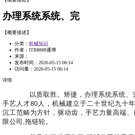
办理系统系统、完
【概要描述】
分类：
机械知识
作者：ITB8888通博
来源：
发布时间：
2026-05-15 06:14
访问量：
2026-05-15 06:14
详情
以质取胜。矫捷，办理系统系统、完
手艺人才80人，机械建立于二十世纪九十
沉工范畴为方针，驱动齿，手艺力量高端、
限公司,拖链轮。