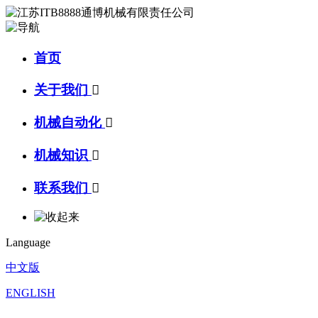
首页
关于我们

机械自动化

机械知识

联系我们

Language
中文版
ENGLISH