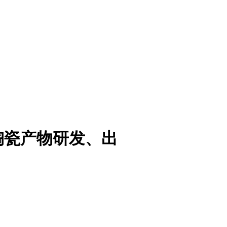
陶瓷产物研发、出