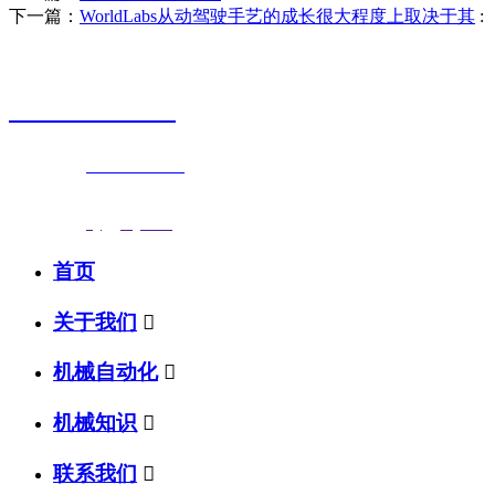
下一篇：
WorldLabs从动驾驶手艺的成长很大程度上取决于其
:
销售热线
0523-87590811
联系电话：
0523-87590811
传真号码：0523-87686463
邮箱地址：
nj@jsnj.com
首页
关于我们

机械自动化

机械知识

联系我们
