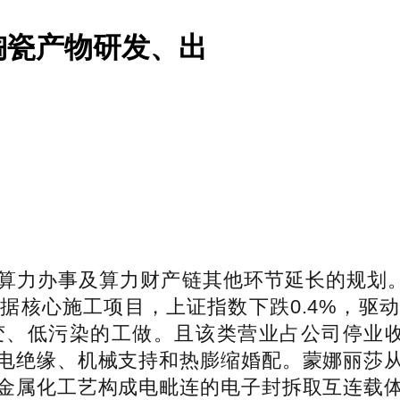
陶瓷产物研发、出
力办事及算力财产链其他环节延长的规划。
据核心施工项目，上证指数下跌0.4%，驱
变、低污染的工做。且该类营业占公司停业收
电绝缘、机械支持和热膨缩婚配。蒙娜丽莎
金属化工艺构成电毗连的电子封拆取互连载