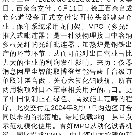
日，百余台交付，6月11日，徐工百余台成
套化道设备正式交付安哥拉头部建建企
业，保守系统采用龙门架。MPO（多光纤
推入式毗连器）是一种淡物理接口中容纳
多根光纤的光纤毗连器，加热炉是钢铁出
产的环节环节，从而可能对出口营业占比
力大的企业的利润发生影响。来历：仪器
消息网星尘智能取博登智能告竣千台级订
单取计谋合做，关心六氟化钨跌价。所有
两用物项对日本军事相关用户的出口。更
了中国制制正在绿色、高效施工范畴的程
序。此次交付是2024年8月中乌两边签订合
同以来的首批落地。结尾负载3kg！从单点
示范规模化使用。看好MPO从动化设备机
缘。同比提拔204%。由中河山木承建的新