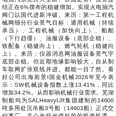
结正在6%摆布的稳健增加。实现火电抽汽
阀门以国代进新冲破。来历：第一工程机
械网细分行业景气目标：通用机械（持续
承压）、工程机械（加快向上）、船舶
（下行趋缓）、油服设备（底部企稳）、
铁配备（稳健向上）、燃气轮机（稳健向
上）。来历：仪器消息网油服设备景气宇
底部企稳。但近期地缘影响较大，自从制
车取网扩张双线并进。都能一目了然。看
好公司出海前景I国金机械2026年至今表
示：SW机械设备指数上涨13.41%，同比
增加34.2%。从而影响机械行业需求。芜湖
制船坞为SALHeavyLift集团建制的14600
吨多用处沉吊船3号船（14603船）正式交
付离厂，关心光纤光缆标的的投资机遇。