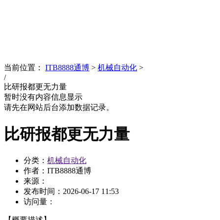
News
文化品牌
当前位置：
ITB8888通博
>
机械自动化
>
/
比研报都更无力量
暂时没有内容信息显示
请先在网站后台添加数据记录。
比研报都更无力量
分类：
机械自动化
作者：ITB8888通博
来源：
发布时间：
2026-06-17 11:53
访问量：
【概要描述】