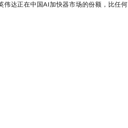
英伟达正在中国AI加快器市场的份额，比任