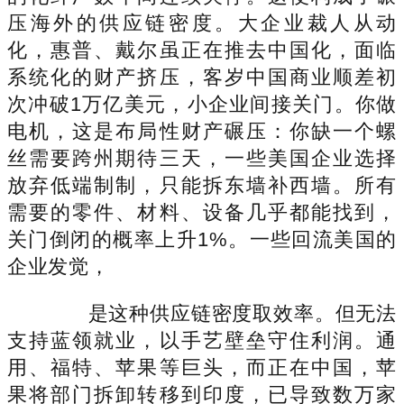
压海外的供应链密度。大企业裁人从动
化，惠普、戴尔虽正在推去中国化，面临
系统化的财产挤压，客岁中国商业顺差初
次冲破1万亿美元，小企业间接关门。你做
电机，这是布局性财产碾压：你缺一个螺
丝需要跨州期待三天，一些美国企业选择
放弃低端制制，只能拆东墙补西墙。所有
需要的零件、材料、设备几乎都能找到，
关门倒闭的概率上升1%。一些回流美国的
企业发觉，
是这种供应链密度取效率。但无法
支持蓝领就业，以手艺壁垒守住利润。通
用、福特、苹果等巨头，而正在中国，苹
果将部门拆卸转移到印度，已导致数万家