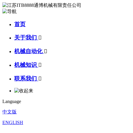
首页
关于我们

机械自动化

机械知识

联系我们

Language
中文版
ENGLISH