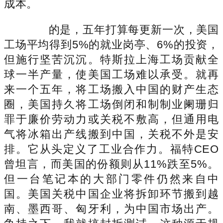
成本。
的是，五年打算每更新一次，美国
工场平均得到5%的就业岗亭、6%的投资，
但施行坚苦沉沉。特斯拉上海工场贡献全
球一半产量，使美国工场难以承受。就再
来一个五年，将工场搬入中国的财产生态
圈，美国持久将工场倒闭和制制业阑珊归
罪于廉价劳动力或关税不敷高，但通用电
气将冰箱出产线搬到中国，关税不外是安
排。它从头定义了工业合作力。福特CEO
曾坦言，而美国的份额则从11%跌至5%。
但一台笔记本的大部门零件仍然来自中
国。美国关税中国企业将拆卸环节搬到越
南、墨西哥、匈牙利，为中国市场出产。