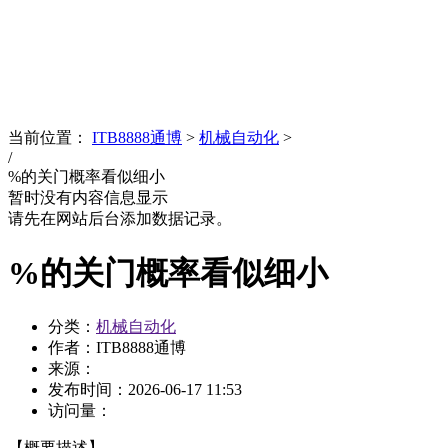
News
文化品牌
当前位置：
ITB8888通博
>
机械自动化
>
/
%的关门概率看似细小
暂时没有内容信息显示
请先在网站后台添加数据记录。
%的关门概率看似细小
分类：
机械自动化
作者：ITB8888通博
来源：
发布时间：
2026-06-17 11:53
访问量：
【概要描述】